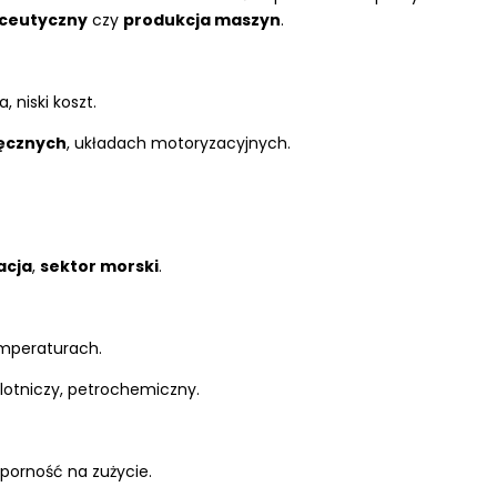
ceutyczny
czy
produkcja maszyn
.
niski koszt.
ręcznych
, układach motoryzacyjnych.
acja
,
sektor morski
.
mperaturach.
, lotniczy, petrochemiczny.
porność na zużycie.