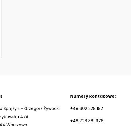
s
Numery kontakowe:
b Sprężyn – Grzegorz Żywocki
+48 602 228 182
Grzybowska 47A
+48 728 381 978
44 Warszawa