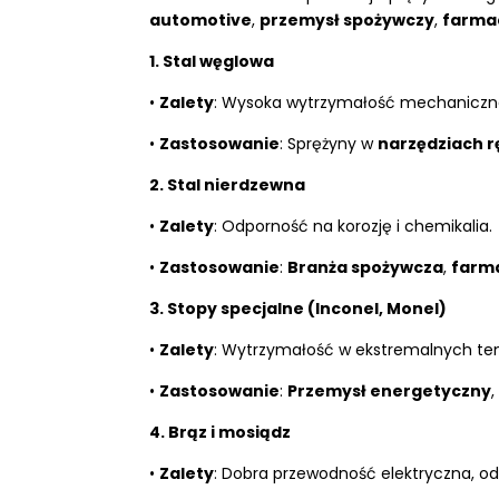
automotive
,
przemysł spożywczy
,
farma
1. Stal węglowa
•
Zalety
: Wysoka wytrzymałość mechaniczna, 
•
Zastosowanie
: Sprężyny w
narzędziach 
2. Stal nierdzewna
•
Zalety
: Odporność na korozję i chemikalia.
•
Zastosowanie
:
Branża spożywcza
,
farm
3. Stopy specjalne (Inconel, Monel)
•
Zalety
: Wytrzymałość w ekstremalnych te
•
Zastosowanie
:
Przemysł energetyczny
4. Brąz i mosiądz
•
Zalety
: Dobra przewodność elektryczna, od